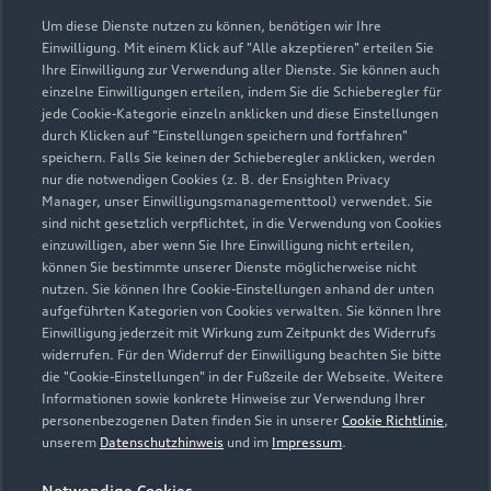
Um diese Dienste nutzen zu können, benötigen wir Ihre
werkstatt@vw-kuerbis.de
Einwilligung. Mit einem Klick auf "Alle akzeptieren" erteilen Sie
Ihre Einwilligung zur Verwendung aller Dienste. Sie können auch
einzelne Einwilligungen erteilen, indem Sie die Schieberegler für
Kontaktdaten herunterladen
jede Cookie-Kategorie einzeln anklicken und diese Einstellungen
durch Klicken auf "Einstellungen speichern und fortfahren"
speichern. Falls Sie keinen der Schieberegler anklicken, werden
nur die notwendigen Cookies (z. B. der Ensighten Privacy
Öffnungszeiten
Manager, unser Einwilligungsmanagementtool) verwendet. Sie
sind nicht gesetzlich verpflichtet, in die Verwendung von Cookies
einzuwilligen, aber wenn Sie Ihre Einwilligung nicht erteilen,
können Sie bestimmte unserer Dienste möglicherweise nicht
Service
nutzen. Sie können Ihre Cookie-Einstellungen anhand der unten
Geschlossen
,
öffnet am
Freitag 07:30
aufgeführten Kategorien von Cookies verwalten. Sie können Ihre
Einwilligung jederzeit mit Wirkung zum Zeitpunkt des Widerrufs
widerrufen. Für den Widerruf der Einwilligung beachten Sie bitte
die "Cookie-Einstellungen" in der Fußzeile der Webseite. Weitere
Montag -
07:30 - 17:00
Informationen sowie konkrete Hinweise zur Verwendung Ihrer
Donnerstag
personenbezogenen Daten finden Sie in unserer
Cookie Richtlinie
,
unserem
Datenschutzhinweis
und im
Impressum
.
Freitag
07:30 - 12:00
Samstag -
Geschlossen
Notwendige Cookies