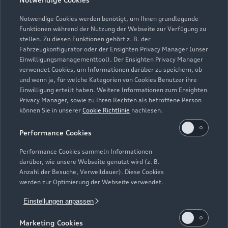
Sonntag
Notwendige Cookies werden benötigt, um Ihnen grundlegende
Funktionen während der Nutzung der Webseite zur Verfügung zu
stellen. Zu diesen Funktionen gehört z. B. der
Fahrzeugkonfigurator oder der Ensighten Privacy Manager (unser
Einwilligungsmanagementtool). Der Ensighten Privacy Manager
Zurück nach oben
verwendet Cookies, um Informationen darüber zu speichern, ob
und wenn ja, für welche Kategorien von Cookies Benutzer ihre
Einwilligung erteilt haben. Weitere Informationen zum Ensighten
Modelle
Privacy Manager, sowie zu Ihren Rechten als betroffene Person
können Sie in unserer
Cookie Richtlinie
nachlesen.
Kaufen & leasen
Alle Modelle
Performance Cookies
Modelle vergleichen
Service & Zubehör
Performance Cookies sammeln Informationen
Neuwagensuche
darüber, wie unsere Webseite genutzt wird (z. B.
Elektromodelle
Anzahl der Besuche, Verweildauer). Diese Cookies
Gebrauchtwagensuche
Support
werden zur Optimierung der Webseite verwendet.
Saisonale Angebote
Plug-in-Hybride
Gebrauchtwagen
Einstellungen anpassen
Audi Services
Über Audi
Kundenservice
Finanzierung
Marketing Cookies
Garantie